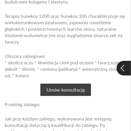
budulcowe kolagenu i elastyny.
Terapia Sunekos 1200 oraz Sunekos 200 charakteryzuje się
wielokierunkowym działaniem, zapewnia nawilżenie
głębokich i powierzchownych warstw skóry, naturalne
działanie wolumetryczne oraz wygładzenie zmarszczek na
twarzy.
Obszary zabiegowe:
* okolica oczu * likwidacja cieni pod oczami * twarz,szyja i
dekolt * dłonie, * ramiona (pelikany) * wewnętrzną stronę
ud, * kolana
Umów konsultację
Przebieg zabiegu:
Jak przy każdym zabiegu, wykonywana jest wstępną
konsultację dotyczącą kwalifikacji do zabiegu. Po