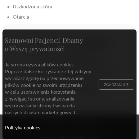
Uszkodzona skóra
Otarcia
Szanowni Pacjenci! Dbamy
Umów się na konsultację:
o Waszą prywatność!
📞 Zadzwoń:
+48 693 741 167
Ta strona używa plików cookies.
Poprzez dalsze korzystanie z tej witryny
📍 Adres: ul. Szczepankowo 99, Poznań
wyrażasz zgodę na przechowywanie
plików cookie na swoim urządzeniu
ZGADZAM SIĘ
🌐 Rejestracja online:
Booksy
w celu usprawnienia korzystania
z nawigacji strony, analizowania
wykorzystania strony i wsparcia
naszych działań marketingowych.
Nanobeauty - Instytut Urody
Polityka cookies
Pn. - Pt. 9:00 - 19:00
(+48) 693 741 167
nanobeautypoznan@gmail.com