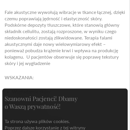
Fale akustyczne wywołują wibracje w tkance łącznej, dzięki
czemu poprawiają jędrność i elastyczność skóry.
Podskórne depozyty tłuszczowe, które stanowią główny
składnik cellulitu, zostają rozproszone, w wyniku czego
niedoskonałości zostają zlikwidowane. Terapia falami
akustycznymi daje nowy wielowymiarowy efekt –
ponieważ pobudza krążenie krwi i wpływa na produkcję
kolagenu. U pacjentów obserwuje się poprawę tekstury
skóry i jej wygładzenie
WSKAZANIA:
Wygładzenie skóry
Szanowni Pacjenci! Dbamy
Redukcja cellulitu
o Waszą prywatność!
Ujędrnienie skóry
Redukcja blizn i rozstępów
Ta strona używa plików cookies.
Poprzez dalsze korzystanie z tej witryny
Poprawa napięcia tkanki łącznej