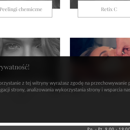
Peelingi chemiczne
Retix C
rywatność!
korzystanie z tej witryny wyrażasz zgodę na przechowywanie
gacji strony, analizowania wykorzystania strony i wsparcia na
Retix C Retibooster
EM FACE
Retinol
Pn. - Pt. 9:00 - 19:0