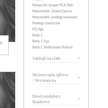
Medyczne terapie PCA Skin
Mezoestetic Global Eyecon
Mezoestetic-peelingi kwasowe
Peelingi chemiczne
PQ Age
Retix C
Retix C Eye
gi
Retix C Retibooster Retinol
Zabiegi na ciało
Accent Prime
Mezoterapia igłowa
Bandaże AROSHA
/ Dermapen4
Depilacja laserowa
Depilacja woskiem Lycon
Dermapen 4
Fala uderzeniowa X-Wave BTL
Biostymulatory
Mezoterapia igłowa
Hifu
tkankowe
Karboksyterapia Julie