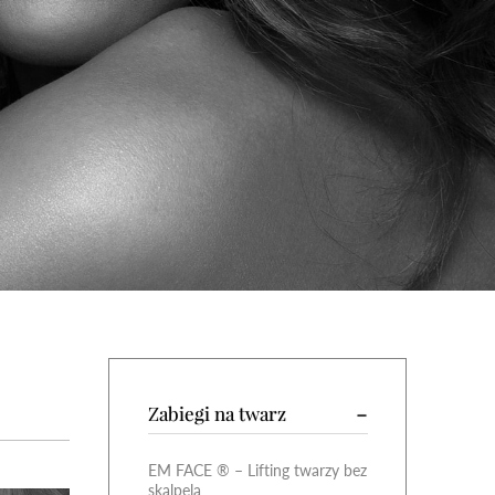
Zabiegi na twarz
EM FACE ® – Lifting twarzy bez
skalpela