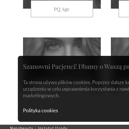
PQ Age
Szanowni Pacjenci! Dbamy o Waszą p
Ta strona używa plików cookies. Poprzez dalsze 
urządzeniu w celu usprawnienia korzystania z nawi
Retix C Eye
marketingowych.
Polityka cookies
Nanobeauty - Instytut Urody